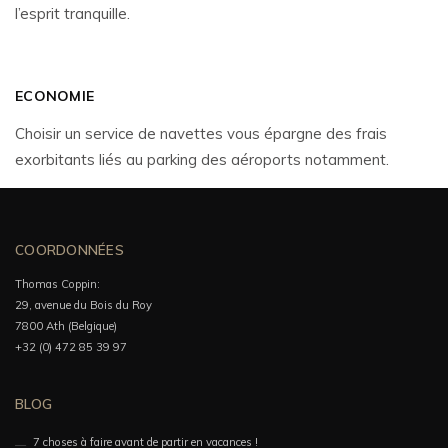
l’esprit tranquille.
ECONOMIE
Choisir un service de navettes vous épargne des frais
exorbitants liés au parking des aéroports notamment.
COORDONNÉES
Thomas Coppin:
29, avenue du Bois du Roy
7800 Ath (Belgique)
+32 (0) 472 85 39 97
BLOG
7 choses à faire avant de partir en vacances !